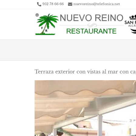
952 78 66 66
nuevoreino@telefonica.net
Terraza exterior con vistas al mar con c